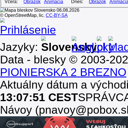
Včera:
Obrázok
Animácia
Dnes:
Obrázok
Animáci
© OpenStreetMap, lic.
CC-BY-SA
Prihlásenie
Jazyky:
Data - blesky © 2003-20
PIONIERSKA 2 BREZNO
Aktuálny dátum a východ
13:07:51 CEST
SPRÁVCA, 
Návoy (pnavoy@pobox.s