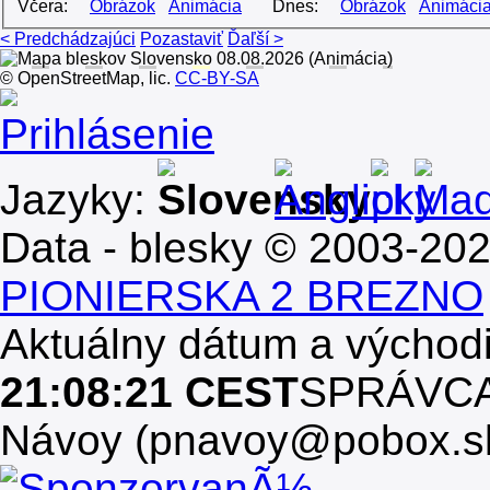
Včera:
Obrázok
Animácia
Dnes:
Obrázok
Animáci
< Predchádzajúci
Pozastaviť
Ďaľší >
© OpenStreetMap, lic.
CC-BY-SA
Prihlásenie
Jazyky:
Data - blesky © 2003-20
PIONIERSKA 2 BREZNO
Aktuálny dátum a východ
21:08:21 CEST
SPRÁVCA, 
Návoy (pnavoy@pobox.s