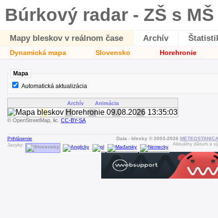
Búrkový radar - ZŠ s MŠ
Mapy bleskov v reálnom čase
Archív
Štatisti
Dynamická mapa
Slovensko
Horehronie
Mapa
Automatická aktualizácia
Archív
Animácia
© OpenStreetMap, lic.
CC-BY-SA
Prihlásenie
Data - blesky © 2003-2026
METEOSTANICA 
Aktuálny dátum a v
Jazyky: