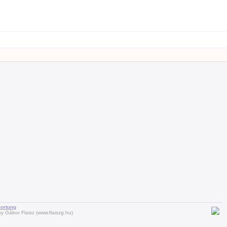
zortung
y Gábor Flaisz (www.flaiszg.hu)