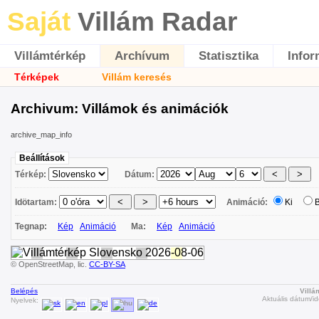
Saját
Villám Radar
Villámtérkép
Archívum
Statisztika
Infor
Térképek
Villám keresés
Archivum: Villámok és animációk
archive_map_info
Beállítások
Térkép:
Dátum:
Idötartam:
Animáció:
Ki
Tegnap:
Kép
Animáció
Ma:
Kép
Animáció
© OpenStreetMap, lic.
CC-BY-SA
Belépés
Villá
Aktuális dátum/id
Nyelvek: