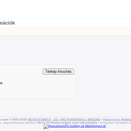
mációk
Be
m adat © 2003-2026
METEOSTANICA - ZŠ s MŠ PIONIERSKA 2 BREZNO
•
Powered by MyBlit
ö, alapértelmezett idözóna:
09:13:32 Közép-európai nyári idöszámítás
Hungarian translation b