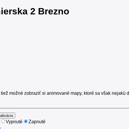
nierska 2 Brezno
iež možné zobraziť si animované mapy, ktoré sa však nejakú do
Vypnuté
Zapnuté
a