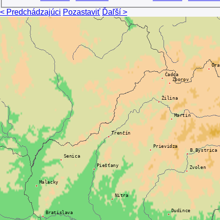
< Predchádzajúci
Pozastaviť
Ďaľší >