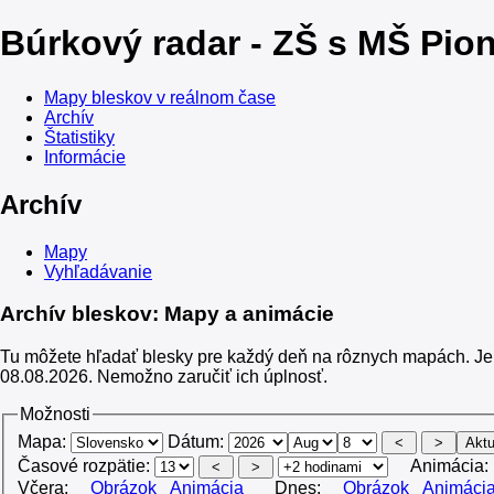
Búrkový radar - ZŠ s MŠ Pio
Mapy bleskov v reálnom čase
Archív
Štatistiky
Informácie
Archív
Mapy
Vyhľadávanie
Archív bleskov: Mapy a animácie
Tu môžete hľadať blesky pre každý deň na rôznych mapách. Je t
08.08.2026. Nemožno zaručiť ich úplnosť.
Možnosti
Mapa:
Dátum:
Časové rozpätie:
Animácia:
Včera:
Obrázok
Animácia
Dnes:
Obrázok
Animáci