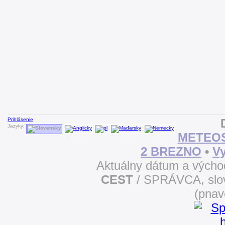
Prihlásenie
Jazyky:
METEOS
2 BREZNO
•
Vy
Aktuálny dátum a vých
CEST
SPRÁVCA, slove
(pna