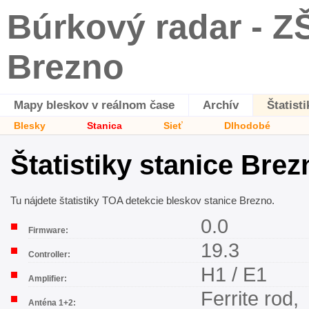
Búrkový radar - Z
Brezno
Mapy bleskov v reálnom čase
Archív
Štatisti
Blesky
Stanica
Sieť
Dlhodobé
Štatistiky stanice Brez
Tu nájdete štatistiky TOA detekcie bleskov stanice Brezno.
0.0
Firmware:
19.3
Controller:
H1 / E1
Amplifier:
Ferrite rod,
Anténa 1+2: