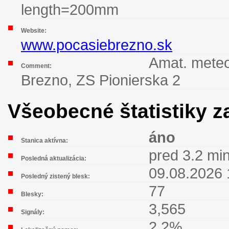
length=200mm
Website:
www.pocasiebrezno.sk
Amat. meteo
Comment:
Brezno, ZS Pionierska 2
Všeobecné štatistiky 
áno
Stanica aktívna:
pred 3.2 mi
Posledná aktualizácia:
09.08.2026 
Posledný zistený blesk:
77
Blesky:
3,565
Signály:
2.2%