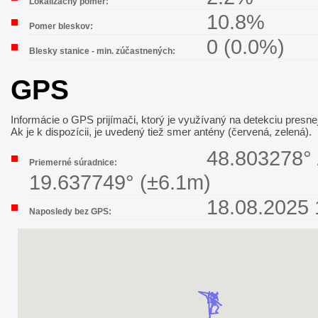
Lokalizačný pomer:
10.8%
Pomer bleskov:
0 (0.0%)
Blesky stanice - min. zúčastnených:
GPS
Informácie o GPS prijímači, ktorý je využívaný na detekciu presne
Ak je k dispozícii, je uvedený tiež smer antény (červená, zelená).
48.803278° 
Priemerné súradnice:
19.637749° (±6.1m)
18.08.2025 
Naposledy bez GPS: